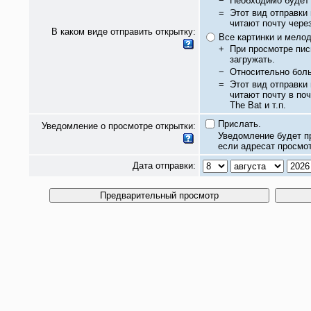
−
Необходимо будет 
=
Этот вид отправки
читают почту чере
В каком виде отправить открытку:
Все картинки и мело
+
При просмотре пис
загружать.
−
Относительно бол
=
Этот вид отправки
читают почту в по
The Bat и т.п.
Прислать.
Уведомление о просмотре открытки:
Уведомление будет п
если адресат просмот
Дата отправки: