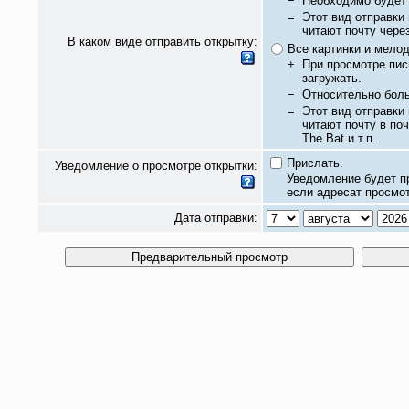
−
Необходимо будет 
=
Этот вид отправки
читают почту чере
В каком виде отправить открытку:
Все картинки и мело
+
При просмотре пис
загружать.
−
Относительно бол
=
Этот вид отправки
читают почту в по
The Bat и т.п.
Прислать.
Уведомление о просмотре открытки:
Уведомление будет п
если адресат просмот
Дата отправки: