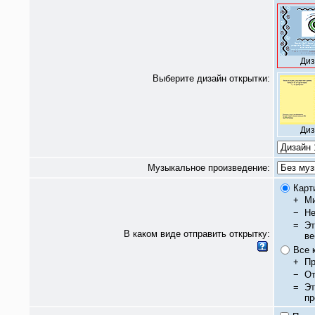
Диз
Выберите дизайн открытки:
Диз
Музыкальное произведение:
Карт
+
Ми
−
Не
=
Эт
В каком виде отправить открытку:
ве
Все 
+
Пр
−
От
=
Эт
пр