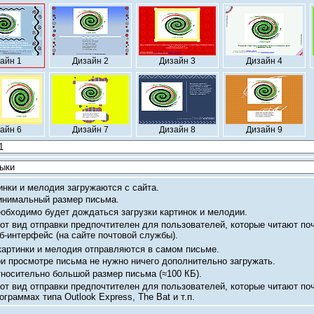
айн 1
Дизайн 2
Дизайн 3
Дизайн 4
айн 6
Дизайн 7
Дизайн 8
Дизайн 9
инки и мелодия загружаются с сайта.
нимальный размер письма.
обходимо будет дождаться загрузки картинок и мелодии.
от вид отправки предпочтителен для пользователей, которые читают по
б-интерфейс
(на сайте почтовой службы).
картинки и мелодия отправляются в самом письме.
и просмотре письма не нужно ничего дополнительно загружать.
носительно большой размер письма
(≈100 КБ).
от вид отправки предпочтителен для пользователей, которые читают по
ограммах типа Outlook Express, The Bat и т.п.