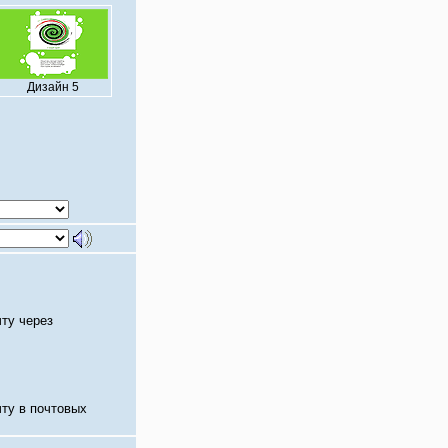
Дизайн 5
чту через
чту в почтовых