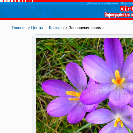
Добавить в избранное
|
Интересн
Главная
>
Цветы — Крокусы
> Заполнение формы