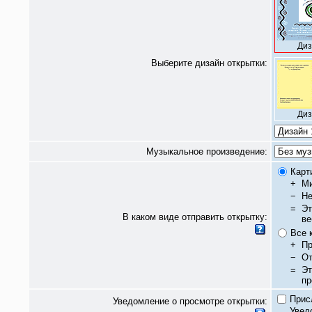
Диз
Выберите дизайн открытки:
Диз
Музыкальное произведение:
Карт
+
Ми
−
Не
=
Эт
В каком виде отправить открытку:
ве
Все 
+
Пр
−
От
=
Эт
пр
Прис
Уведомление о просмотре открытки:
Увед