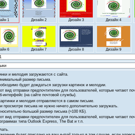
айн 1
Дизайн 2
Дизайн 3
Дизайн 4
айн 6
Дизайн 7
Дизайн 8
Дизайн 9
инки и мелодия загружаются с сайта.
нимальный размер письма.
обходимо будет дождаться загрузки картинок и мелодии.
от вид отправки предпочтителен для пользователей, которые читают по
б-интерфейс
(на сайте почтовой службы).
картинки и мелодия отправляются в самом письме.
и просмотре письма не нужно ничего дополнительно загружать.
носительно большой размер письма
(≈100 КБ).
от вид отправки предпочтителен для пользователей, которые читают по
ограммах типа Outlook Express, The Bat и т.п.
лать.
омление будет прислано на ваш
e-mail
только в том случае, если адреса