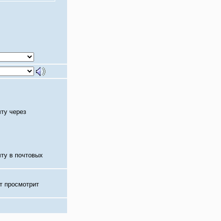
чту через
чту в почтовых
т просмотрит