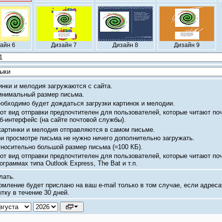
айн 6
Дизайн 7
Дизайн 8
Дизайн 9
инки и мелодия загружаются с сайта.
нимальный размер письма.
обходимо будет дождаться загрузки картинок и мелодии.
от вид отправки предпочтителен для пользователей, которые читают по
б-интерфейс
(на сайте почтовой службы).
картинки и мелодия отправляются в самом письме.
и просмотре письма не нужно ничего дополнительно загружать.
носительно большой размер письма
(≈100 КБ).
от вид отправки предпочтителен для пользователей, которые читают по
ограммах типа Outlook Express, The Bat и т.п.
лать.
омление будет прислано на ваш
e-mail
только в том случае, если адреса
тку в течение 30 дней.