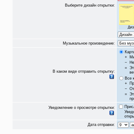
Выберите дизайн открытки:
Диз
Музыкальное произведение:
Карт
+
Ми
−
Не
=
Эт
В каком виде отправить открытку:
ве
Все 
+
Пр
−
От
=
Эт
пр
Прис
Уведомление о просмотре открытки:
Увед
откры
Дата отправки: