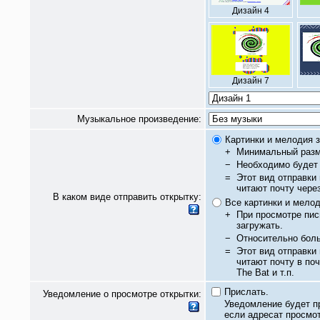
Дизайн 4
Дизайн 7
Музыкальное произведение:
Картинки и мелодия з
+
Минимальный разм
−
Необходимо будет 
=
Этот вид отправки
читают почту чере
В каком виде отправить открытку:
Все картинки и мело
+
При просмотре пис
загружать.
−
Относительно бол
=
Этот вид отправки
читают почту в по
The Bat и т.п.
Прислать.
Уведомление о просмотре открытки:
Уведомление будет п
если адресат просмот