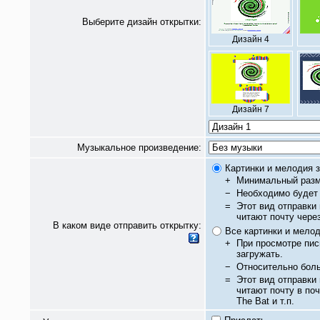
Выберите дизайн открытки:
Дизайн 4
Дизайн 7
Музыкальное произведение:
Картинки и мелодия з
+
Минимальный разм
−
Необходимо будет 
=
Этот вид отправки
читают почту чере
В каком виде отправить открытку:
Все картинки и мело
+
При просмотре пис
загружать.
−
Относительно бол
=
Этот вид отправки
читают почту в по
The Bat и т.п.