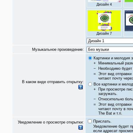
Дизайн 4
Дизайн 7
Музыкальное произведение:
Картинки и мелодия з
+
Минимальный разм
−
Необходимо будет 
=
Этот вид отправки
читают почту чере
В каком виде отправить открытку:
Все картинки и мело
+
При просмотре пис
загружать.
−
Относительно бол
=
Этот вид отправки
читают почту в по
The Bat и т.п.
Прислать.
Уведомление о просмотре открытки:
Уведомление будет п
если адресат просмот