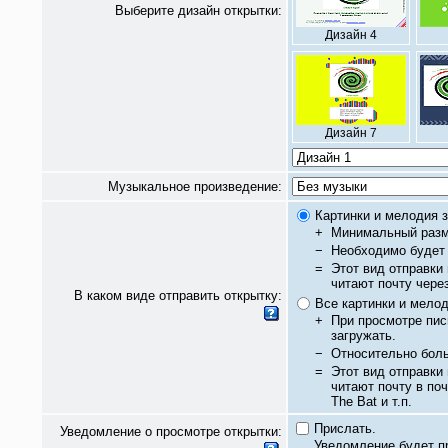
Выберите дизайн открытки:
Дизайн 4
Дизайн 7
Музыкальное произведение:
Картинки и мелодия з
+
Минимальный разм
−
Необходимо будет 
=
Этот вид отправки
читают почту чере
В каком виде отправить открытку:
Все картинки и мело
+
При просмотре пис
загружать.
−
Относительно бол
=
Этот вид отправки
читают почту в по
The Bat и т.п.
Прислать.
Уведомление о просмотре открытки:
Уведомление будет п