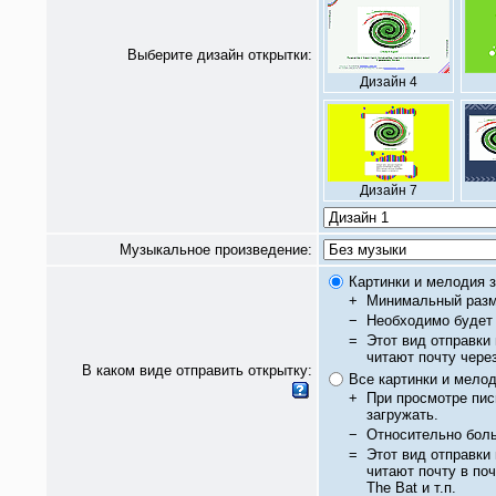
Выберите дизайн открытки:
Дизайн 4
Дизайн 7
Музыкальное произведение:
Картинки и мелодия з
+
Минимальный разм
−
Необходимо будет 
=
Этот вид отправки
читают почту чере
В каком виде отправить открытку:
Все картинки и мело
+
При просмотре пис
загружать.
−
Относительно бол
=
Этот вид отправки
читают почту в по
The Bat и т.п.