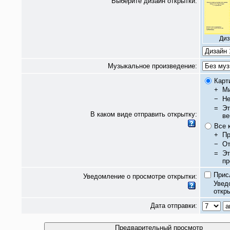
Выберите дизайн открытки:
Диз
Музыкальное произведение:
Карт
+
Ми
−
Не
=
Эт
В каком виде отправить открытку:
ве
Все 
+
Пр
−
От
=
Эт
пр
Прис
Уведомление о просмотре открытки:
Увед
откры
Дата отправки: