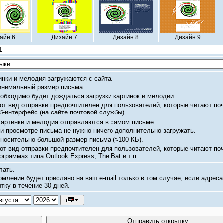
айн 6
Дизайн 7
Дизайн 8
Дизайн 9
инки и мелодия загружаются с сайта.
нимальный размер письма.
обходимо будет дождаться загрузки картинок и мелодии.
от вид отправки предпочтителен для пользователей, которые читают по
б-интерфейс
(на сайте почтовой службы).
картинки и мелодия отправляются в самом письме.
и просмотре письма не нужно ничего дополнительно загружать.
носительно большой размер письма
(≈100 КБ).
от вид отправки предпочтителен для пользователей, которые читают по
ограммах типа Outlook Express, The Bat и т.п.
лать.
омление будет прислано на ваш
e-mail
только в том случае, если адреса
тку в течение 30 дней.