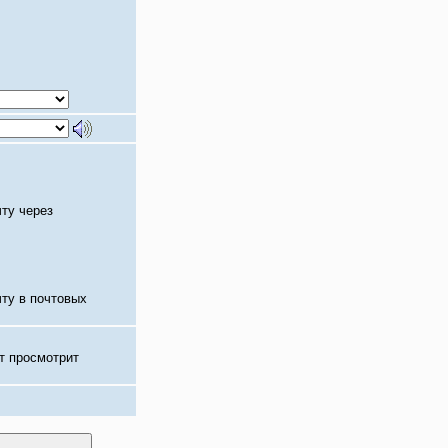
чту через
чту в почтовых
т просмотрит