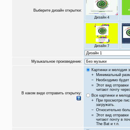
Выберите дизайн открытки:
Дизайн 4
Дизайн 7
Музыкальное произведение:
Картинки и мелодия з
+
Минимальный разм
−
Необходимо будет 
=
Этот вид отправки
читают почту чере
В каком виде отправить открытку:
Все картинки и мело
+
При просмотре пис
загружать.
−
Относительно бол
=
Этот вид отправки
читают почту в по
The Bat и т.п.