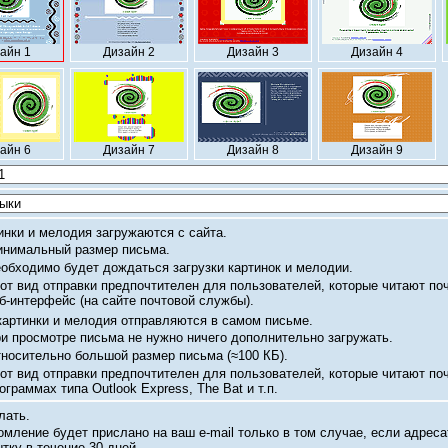
айн 1
Дизайн 2
Дизайн 3
Дизайн 4
айн 6
Дизайн 7
Дизайн 8
Дизайн 9
инки и мелодия загружаются с сайта.
нимальный размер письма.
обходимо будет дождаться загрузки картинок и мелодии.
от вид отправки предпочтителен для пользователей, которые читают по
б-интерфейс
(на сайте почтовой службы).
картинки и мелодия отправляются в самом письме.
и просмотре письма не нужно ничего дополнительно загружать.
носительно большой размер письма
(≈100 КБ).
от вид отправки предпочтителен для пользователей, которые читают по
ограммах типа Outlook Express, The Bat и т.п.
лать.
омление будет прислано на ваш
e-mail
только в том случае, если адреса
тку в течение 30 дней.