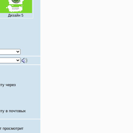
Дизайн 5
чту через
чту в почтовых
т просмотрит