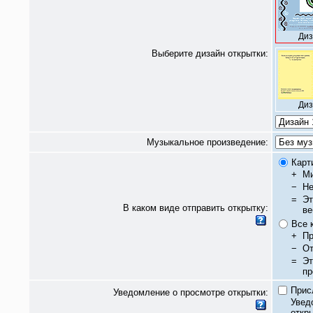
Диз
Выберите дизайн открытки:
Диз
Музыкальное произведение:
Карт
+
Ми
−
Не
=
Эт
В каком виде отправить открытку:
ве
Все 
+
Пр
−
От
=
Эт
пр
Прис
Уведомление о просмотре открытки:
Увед
откры