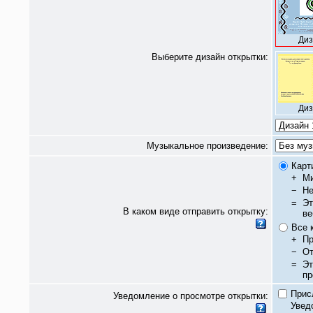
Диз
Выберите дизайн открытки:
Диз
Музыкальное произведение:
Карт
+
Ми
−
Не
=
Эт
В каком виде отправить открытку:
ве
Все 
+
Пр
−
От
=
Эт
пр
Прис
Уведомление о просмотре открытки:
Увед