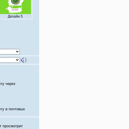
Дизайн 5
чту через
чту в почтовых
т просмотрит