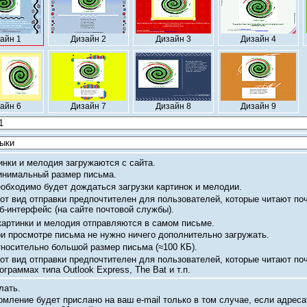
айн 1
Дизайн 2
Дизайн 3
Дизайн 4
айн 6
Дизайн 7
Дизайн 8
Дизайн 9
инки и мелодия загружаются с сайта.
нимальный размер письма.
обходимо будет дождаться загрузки картинок и мелодии.
от вид отправки предпочтителен для пользователей, которые читают по
б-интерфейс
(на сайте почтовой службы).
картинки и мелодия отправляются в самом письме.
и просмотре письма не нужно ничего дополнительно загружать.
носительно большой размер письма
(≈100 КБ).
от вид отправки предпочтителен для пользователей, которые читают по
ограммах типа Outlook Express, The Bat и т.п.
лать.
омление будет прислано на ваш
e-mail
только в том случае, если адреса