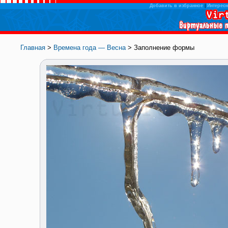
Добавить в избранное
|
Интересн
Главная
>
Времена года — Весна
> Заполнение формы