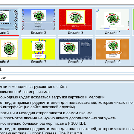
айн 1
Дизайн 2
Дизайн 3
Дизайн 4
айн 6
Дизайн 7
Дизайн 8
Дизайн 9
инки и мелодия загружаются с сайта.
нимальный размер письма.
обходимо будет дождаться загрузки картинок и мелодии.
от вид отправки предпочтителен для пользователей, которые читают по
б-интерфейс
(на сайте почтовой службы).
картинки и мелодия отправляются в самом письме.
и просмотре письма не нужно ничего дополнительно загружать.
носительно большой размер письма
(≈100 КБ).
от вид отправки предпочтителен для пользователей, которые читают по
ограммах типа Outlook Express, The Bat и т.п.