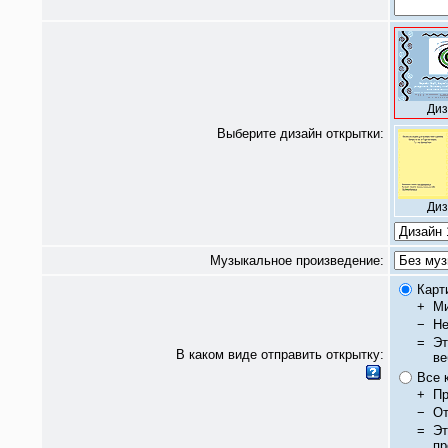
Диз
Выберите дизайн открытки:
Диз
Музыкальное произведение:
Карт
+
Ми
−
Не
=
Эт
В каком виде отправить открытку:
ве
Все 
+
Пр
−
От
=
Эт
пр