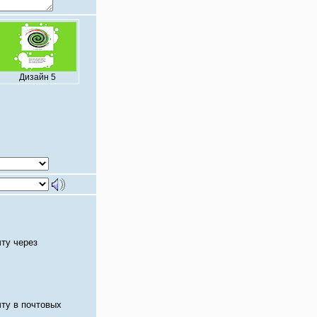
Дизайн 5
чту через
чту в почтовых