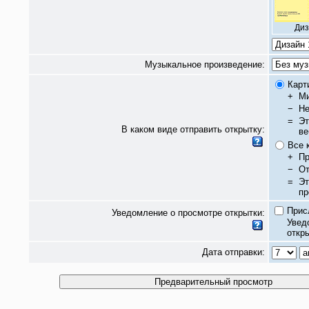
Диз
Музыкальное произведение:
Карт
+
Ми
−
Не
=
Эт
В каком виде отправить открытку:
ве
Все 
+
Пр
−
От
=
Эт
пр
Прис
Уведомление о просмотре открытки:
Увед
откры
Дата отправки: