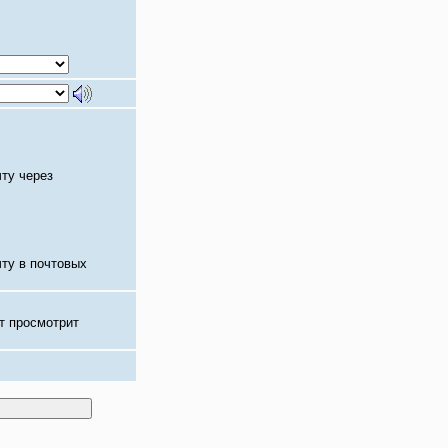
чту через
чту в почтовых
т просмотрит