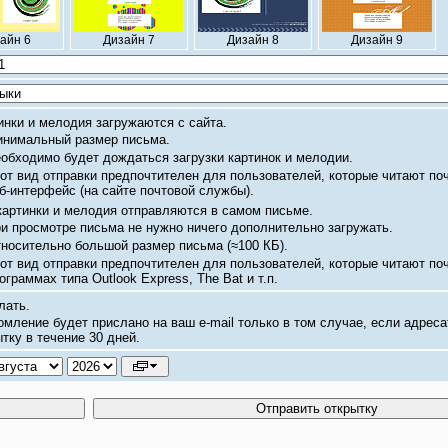
айн 6
Дизайн 7
Дизайн 8
Дизайн 9
инки и мелодия загружаются с сайта.
нимальный размер письма.
обходимо будет дождаться загрузки картинок и мелодии.
от вид отправки предпочтителен для пользователей, которые читают по
б-интерфейс
(на сайте почтовой службы).
картинки и мелодия отправляются в самом письме.
и просмотре письма не нужно ничего дополнительно загружать.
носительно большой размер письма
(≈100 КБ).
от вид отправки предпочтителен для пользователей, которые читают по
ограммах типа Outlook Express, The Bat и т.п.
лать.
омление будет прислано на ваш
e-mail
только в том случае, если адреса
тку в течение 30 дней.