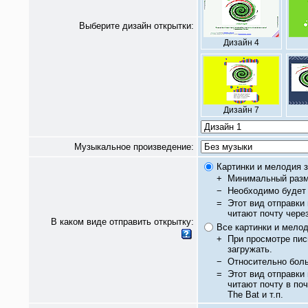
Выберите дизайн открытки:
Дизайн 4
Дизайн 7
Музыкальное произведение:
Картинки и мелодия з
+
Минимальный разм
−
Необходимо будет 
=
Этот вид отправки
читают почту чере
В каком виде отправить открытку:
Все картинки и мело
+
При просмотре пис
загружать.
−
Относительно бол
=
Этот вид отправки
читают почту в по
The Bat и т.п.