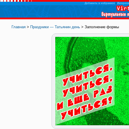
Добавить в избранное
|
Интересн
Главная
>
Праздники — Татьянин день
> Заполнение формы