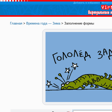
Добавить в избранное
|
Интересн
Главная
>
Времена года — Зима
> Заполнение формы