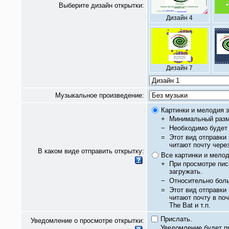
Выберите дизайн открытки:
Дизайн 4
Дизайн 7
Музыкальное произведение:
Картинки и мелодия з
+
Минимальный разм
−
Необходимо будет 
=
Этот вид отправки
читают почту чере
В каком виде отправить открытку:
Все картинки и мело
+
При просмотре пис
загружать.
−
Относительно бол
=
Этот вид отправки
читают почту в по
The Bat и т.п.
Прислать.
Уведомление о просмотре открытки:
Уведомление будет п