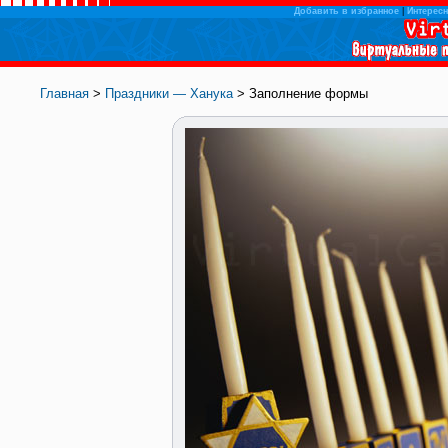
Добавить в избранное
|
Интересн
Главная
>
Праздники — Ханука
> Заполнение формы