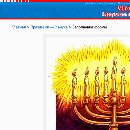
Добавить в избранное
|
Интересн
Главная
>
Праздники — Ханука
> Заполнение формы