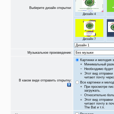
Выберите дизайн открытки:
Дизайн 4
Дизайн 7
Музыкальное произведение:
Картинки и мелодия з
+
Минимальный разм
−
Необходимо будет 
=
Этот вид отправки
читают почту чере
В каком виде отправить открытку:
Все картинки и мело
+
При просмотре пис
загружать.
−
Относительно бол
=
Этот вид отправки
читают почту в по
The Bat и т.п.