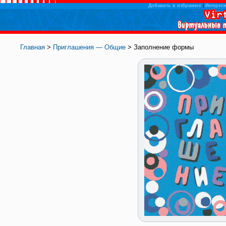
Добавить в избранное
|
Интересн
Главная
>
Приглашения — Общие
> Заполнение формы