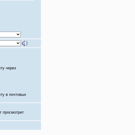
чту через
чту в почтовых
т просмотрит