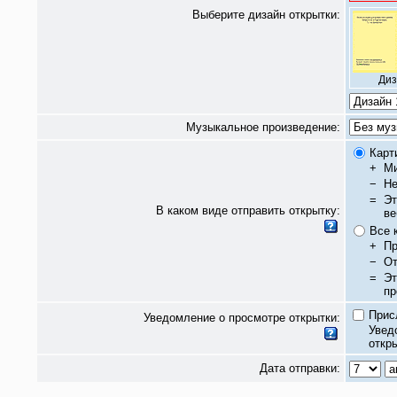
Выберите дизайн открытки:
Диз
Музыкальное произведение:
Карт
+
Ми
−
Не
=
Эт
В каком виде отправить открытку:
ве
Все 
+
Пр
−
От
=
Эт
пр
Прис
Уведомление о просмотре открытки:
Увед
откры
Дата отправки: