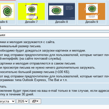
айн 6
Дизайн 7
Дизайн 8
Дизайн 9
инки и мелодия загружаются с сайта.
нимальный размер письма.
обходимо будет дождаться загрузки картинок и мелодии.
от вид отправки предпочтителен для пользователей, которые читают по
б-интерфейс
(на сайте почтовой службы).
картинки и мелодия отправляются в самом письме.
и просмотре письма не нужно ничего дополнительно загружать.
носительно большой размер письма
(≈100 КБ).
от вид отправки предпочтителен для пользователей, которые читают по
ограммах типа Outlook Express, The Bat и т.п.
лать.
омление будет прислано на ваш
e-mail
только в том случае, если адреса
тку в течение 30 дней.