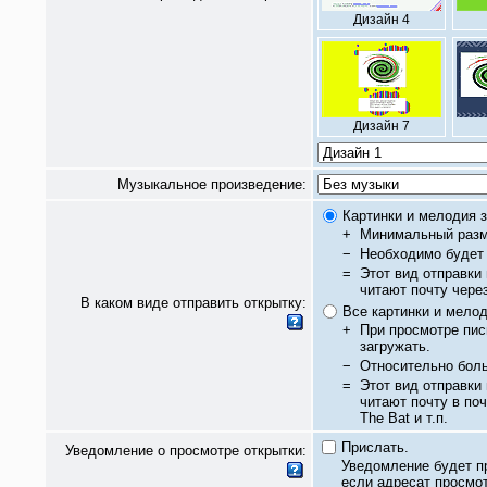
Дизайн 4
Дизайн 7
Музыкальное произведение:
Картинки и мелодия з
+
Минимальный разм
−
Необходимо будет 
=
Этот вид отправки
читают почту чере
В каком виде отправить открытку:
Все картинки и мело
+
При просмотре пис
загружать.
−
Относительно бол
=
Этот вид отправки
читают почту в по
The Bat и т.п.
Прислать.
Уведомление о просмотре открытки:
Уведомление будет п
если адресат просмот