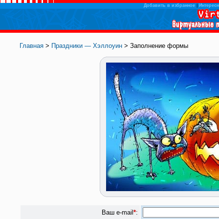
Добавить в избранное
|
Интересн
Главная
>
Праздники — Хэллоуин
> Заполнение формы
Ваш e-mail
*
: