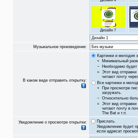
Дизайн 4
Дизайн 7
Музыкальное произведение:
Картинки и мелодия з
+
Минимальный разм
−
Необходимо будет 
=
Этот вид отправки
читают почту чере
В каком виде отправить открытку:
Все картинки и мело
+
При просмотре пис
загружать.
−
Относительно бол
=
Этот вид отправки
читают почту в по
The Bat и т.п.
Прислать.
Уведомление о просмотре открытки:
Уведомление будет п
если адресат просмот