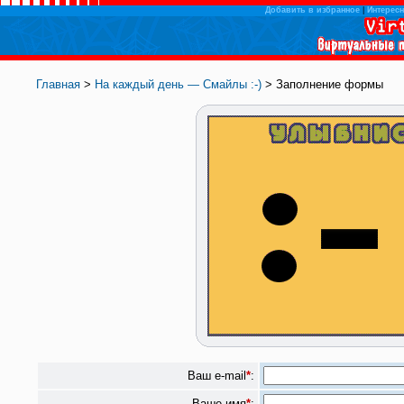
Добавить в избранное
|
Интересн
Главная
>
На каждый день — Смайлы :-)
> Заполнение формы
Ваш e-mail
*
:
Ваше имя
*
: