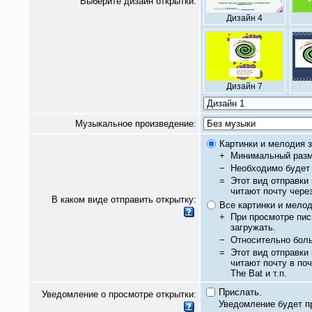
Выберите дизайн открытки:
Дизайн 4
Дизайн 7
Музыкальное произведение:
Картинки и мелодия з
+
Минимальный разм
−
Необходимо будет 
=
Этот вид отправки
читают почту чере
В каком виде отправить открытку:
Все картинки и мело
+
При просмотре пис
загружать.
−
Относительно бол
=
Этот вид отправки
читают почту в по
The Bat и т.п.
Прислать.
Уведомление о просмотре открытки:
Уведомление будет п