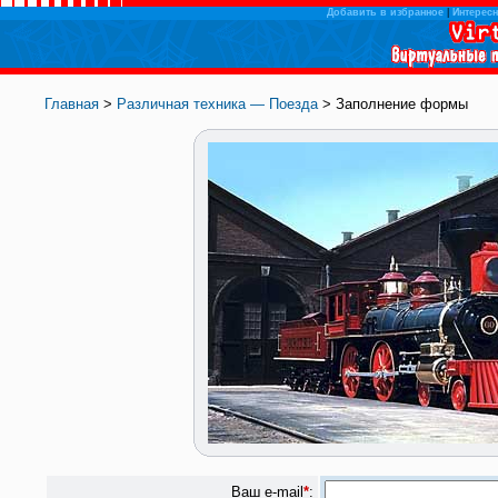
Добавить в избранное
|
Интересн
Главная
>
Различная техника — Поезда
> Заполнение формы
Ваш e-mail
*
: