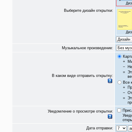
Диз
Выберите дизайн открытки:
Диз
Музыкальное произведение:
Карт
+
Ми
−
Не
=
Эт
В каком виде отправить открытку:
ве
Все 
+
Пр
−
От
=
Эт
пр
Прис
Уведомление о просмотре открытки:
Увед
откры
Дата отправки: