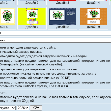
айн 1
Дизайн 2
Дизайн 3
Дизайн 4
айн 6
Дизайн 7
Дизайн 8
Дизайн 9
инки и мелодия загружаются с сайта.
нимальный размер письма.
обходимо будет дождаться загрузки картинок и мелодии.
от вид отправки предпочтителен для пользователей, которые читают по
б-интерфейс
(на сайте почтовой службы).
картинки и мелодия отправляются в самом письме.
и просмотре письма не нужно ничего дополнительно загружать.
носительно большой размер письма
(≈100 КБ).
от вид отправки предпочтителен для пользователей, которые читают по
ограммах типа Outlook Express, The Bat и т.п.
лать.
омление будет прислано на ваш
e-mail
только в том случае, если адреса
тку в течение 30 дней.