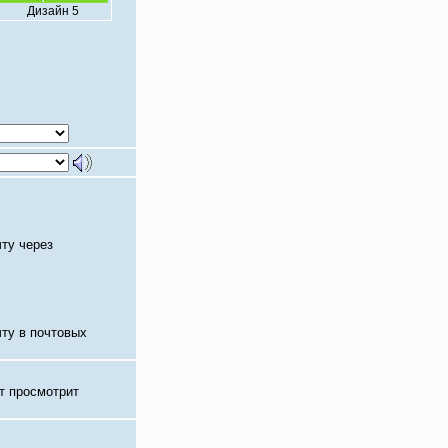
Дизайн 5
чту через
чту в почтовых
т просмотрит