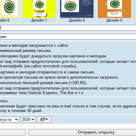
айн 6
Дизайн 7
Дизайн 8
Дизайн 9
инки и мелодия загружаются с сайта.
нимальный размер письма.
обходимо будет дождаться загрузки картинок и мелодии.
от вид отправки предпочтителен для пользователей, которые читают по
б-интерфейс
(на сайте почтовой службы).
картинки и мелодия отправляются в самом письме.
и просмотре письма не нужно ничего дополнительно загружать.
носительно большой размер письма
(≈100 КБ).
от вид отправки предпочтителен для пользователей, которые читают по
ограммах типа Outlook Express, The Bat и т.п.
лать.
омление будет прислано на ваш
e-mail
только в том случае, если адреса
тку в течение 30 дней.