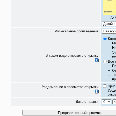
Диз
Музыкальное произведение:
Карт
+
Ми
−
Не
=
Эт
В каком виде отправить открытку:
ве
Все 
+
Пр
−
От
=
Эт
пр
Прис
Уведомление о просмотре открытки:
Увед
откры
Дата отправки: