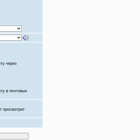
чту через
чту в почтовых
т просмотрит