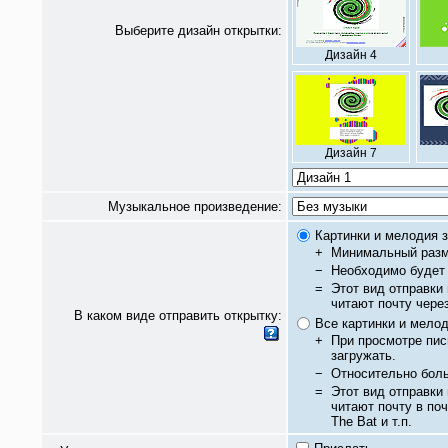
Выберите дизайн открытки:
Дизайн 4
Дизайн 7
Музыкальное произведение:
Картинки и мелодия з
+
Минимальный разм
−
Необходимо будет 
=
Этот вид отправки
читают почту чере
В каком виде отправить открытку:
Все картинки и мело
+
При просмотре пис
загружать.
−
Относительно бол
=
Этот вид отправки
читают почту в по
The Bat и т.п.