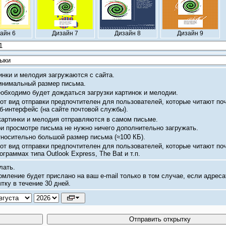
айн 6
Дизайн 7
Дизайн 8
Дизайн 9
инки и мелодия загружаются с сайта.
нимальный размер письма.
обходимо будет дождаться загрузки картинок и мелодии.
от вид отправки предпочтителен для пользователей, которые читают по
б-интерфейс
(на сайте почтовой службы).
картинки и мелодия отправляются в самом письме.
и просмотре письма не нужно ничего дополнительно загружать.
носительно большой размер письма
(≈100 КБ).
от вид отправки предпочтителен для пользователей, которые читают по
ограммах типа Outlook Express, The Bat и т.п.
лать.
омление будет прислано на ваш
e-mail
только в том случае, если адреса
тку в течение 30 дней.