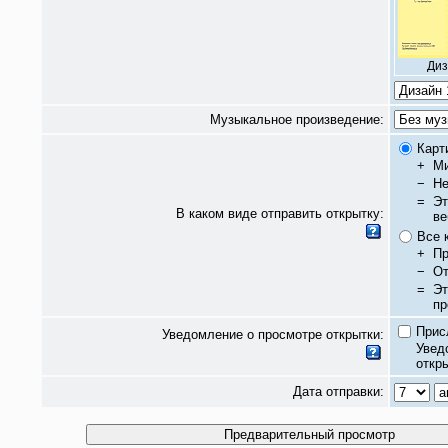
Диз
Музыкальное произведение:
Карт
+
Ми
−
Не
=
Эт
В каком виде отправить открытку:
ве
Все 
+
Пр
−
От
=
Эт
пр
Прис
Уведомление о просмотре открытки:
Увед
откры
Дата отправки: