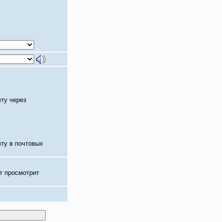
чту через
чту в почтовых
т просмотрит