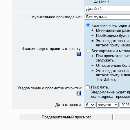
Дизайн 7
Музыкальное произведение:
Картинки и мелодия з
+
Минимальный разм
−
Необходимо будет 
=
Этот вид отправки
читают почту чере
В каком виде отправить открытку:
Все картинки и мело
+
При просмотре пис
загружать.
−
Относительно бол
=
Этот вид отправки
читают почту в по
The Bat и т.п.
Прислать.
Уведомление о просмотре открытки:
Уведомление будет п
если адресат просмот
Дата отправки: