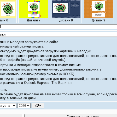
айн 6
Дизайн 7
Дизайн 8
Дизайн 9
инки и мелодия загружаются с сайта.
нимальный размер письма.
обходимо будет дождаться загрузки картинок и мелодии.
от вид отправки предпочтителен для пользователей, которые читают по
б-интерфейс
(на сайте почтовой службы).
картинки и мелодия отправляются в самом письме.
и просмотре письма не нужно ничего дополнительно загружать.
носительно большой размер письма
(≈100 КБ).
от вид отправки предпочтителен для пользователей, которые читают по
ограммах типа Outlook Express, The Bat и т.п.
лать.
омление будет прислано на ваш
e-mail
только в том случае, если адреса
тку в течение 30 дней.