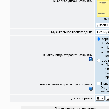
Выберите дизайн открытки:
Диз
Музыкальное произведение:
Карт
+
Ми
−
Не
=
Эт
В каком виде отправить открытку:
ве
Все 
+
Пр
−
От
=
Эт
пр
Прис
Уведомление о просмотре открытки:
Увед
откры
Дата отправки: