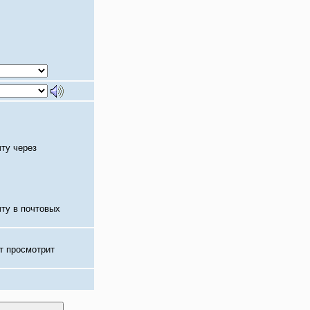
чту через
чту в почтовых
т просмотрит