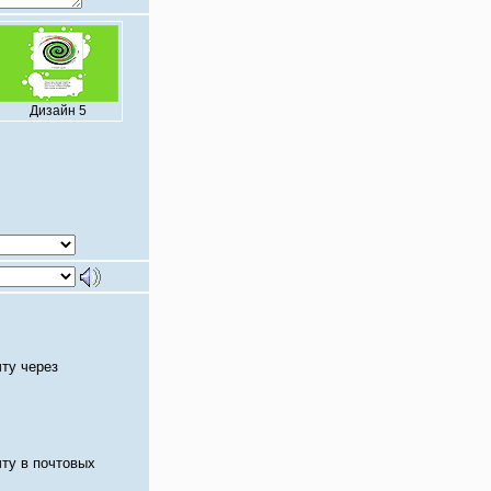
Дизайн 5
чту через
чту в почтовых