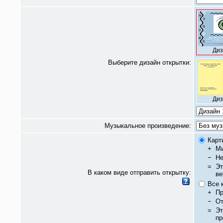
Диз
Выберите дизайн открытки:
Диз
Музыкальное произведение:
Карт
+
Ми
−
Не
=
Эт
В каком виде отправить открытку:
ве
Все 
+
Пр
−
От
=
Эт
пр