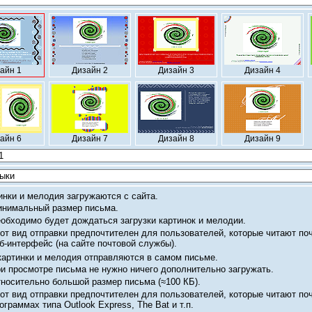
айн 1
Дизайн 2
Дизайн 3
Дизайн 4
айн 6
Дизайн 7
Дизайн 8
Дизайн 9
инки и мелодия загружаются с сайта.
нимальный размер письма.
обходимо будет дождаться загрузки картинок и мелодии.
от вид отправки предпочтителен для пользователей, которые читают по
б-интерфейс
(на сайте почтовой службы).
картинки и мелодия отправляются в самом письме.
и просмотре письма не нужно ничего дополнительно загружать.
носительно большой размер письма
(≈100 КБ).
от вид отправки предпочтителен для пользователей, которые читают по
ограммах типа Outlook Express, The Bat и т.п.