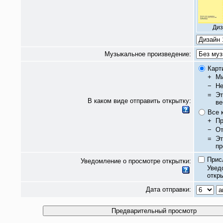
Диз
Музыкальное произведение:
Карт
+
Ми
−
Не
=
Эт
В каком виде отправить открытку:
ве
Все 
+
Пр
−
От
=
Эт
пр
Прис
Уведомление о просмотре открытки:
Увед
откры
Дата отправки: