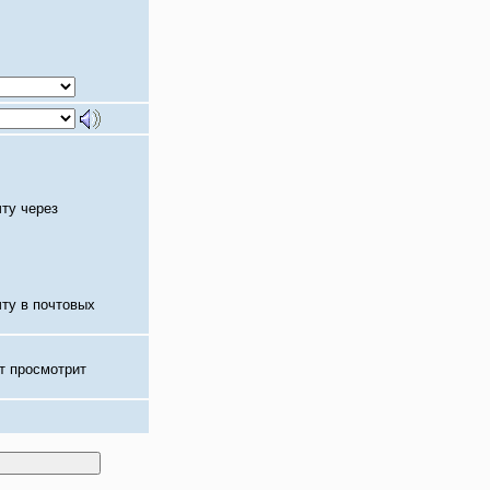
чту через
чту в почтовых
т просмотрит