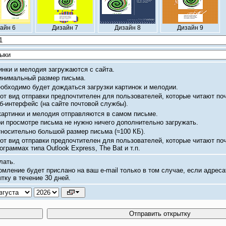
айн 6
Дизайн 7
Дизайн 8
Дизайн 9
инки и мелодия загружаются с сайта.
нимальный размер письма.
обходимо будет дождаться загрузки картинок и мелодии.
от вид отправки предпочтителен для пользователей, которые читают по
б-интерфейс
(на сайте почтовой службы).
картинки и мелодия отправляются в самом письме.
и просмотре письма не нужно ничего дополнительно загружать.
носительно большой размер письма
(≈100 КБ).
от вид отправки предпочтителен для пользователей, которые читают по
ограммах типа Outlook Express, The Bat и т.п.
лать.
омление будет прислано на ваш
e-mail
только в том случае, если адреса
тку в течение 30 дней.