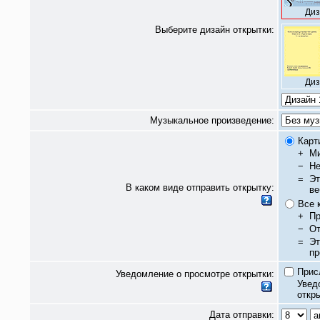
Диз
Выберите дизайн открытки:
Диз
Музыкальное произведение:
Карт
+
Ми
−
Не
=
Эт
В каком виде отправить открытку:
ве
Все 
+
Пр
−
От
=
Эт
пр
Прис
Уведомление о просмотре открытки:
Увед
откры
Дата отправки: