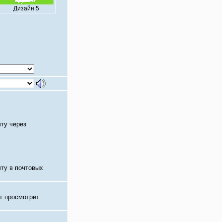
Дизайн 5
чту через
чту в почтовых
т просмотрит