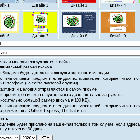
айн 1
Дизайн 2
Дизайн 3
Дизайн 4
айн 6
Дизайн 7
Дизайн 8
Дизайн 9
инки и мелодия загружаются с сайта.
нимальный размер письма.
обходимо будет дождаться загрузки картинок и мелодии.
от вид отправки предпочтителен для пользователей, которые читают по
б-интерфейс
(на сайте почтовой службы).
картинки и мелодия отправляются в самом письме.
и просмотре письма не нужно ничего дополнительно загружать.
носительно большой размер письма
(≈100 КБ).
от вид отправки предпочтителен для пользователей, которые читают по
ограммах типа Outlook Express, The Bat и т.п.
лать.
омление будет прислано на ваш
e-mail
только в том случае, если адреса
тку в течение 30 дней.