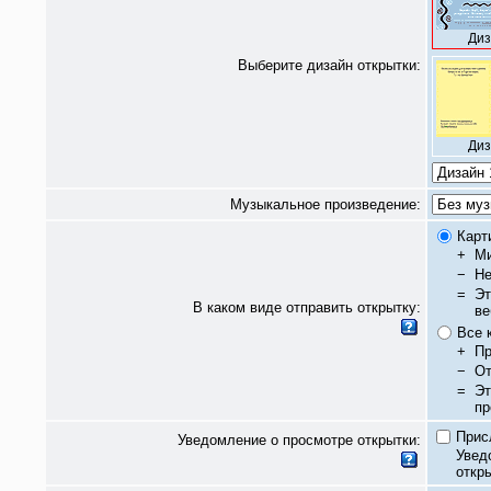
Диз
Выберите дизайн открытки:
Диз
Музыкальное произведение:
Карт
+
Ми
−
Не
=
Эт
В каком виде отправить открытку:
ве
Все 
+
Пр
−
От
=
Эт
пр
Прис
Уведомление о просмотре открытки:
Увед
откры