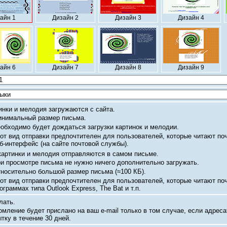
айн 1
Дизайн 2
Дизайн 3
Дизайн 4
айн 6
Дизайн 7
Дизайн 8
Дизайн 9
инки и мелодия загружаются с сайта.
нимальный размер письма.
обходимо будет дождаться загрузки картинок и мелодии.
от вид отправки предпочтителен для пользователей, которые читают по
б-интерфейс
(на сайте почтовой службы).
картинки и мелодия отправляются в самом письме.
и просмотре письма не нужно ничего дополнительно загружать.
носительно большой размер письма
(≈100 КБ).
от вид отправки предпочтителен для пользователей, которые читают по
ограммах типа Outlook Express, The Bat и т.п.
лать.
омление будет прислано на ваш
e-mail
только в том случае, если адреса
тку в течение 30 дней.