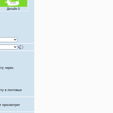
Дизайн 5
чту через
чту в почтовых
т просмотрит