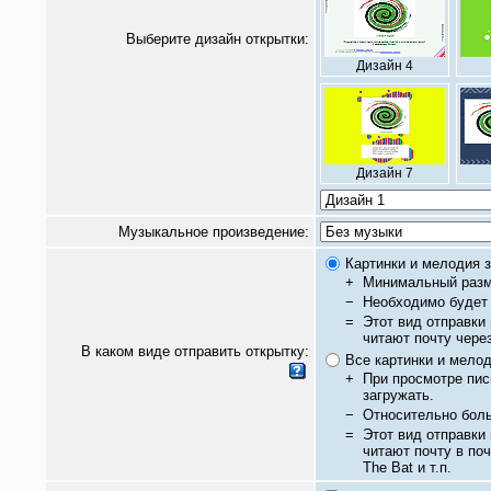
Выберите дизайн открытки:
Дизайн 4
Дизайн 7
Музыкальное произведение:
Картинки и мелодия з
+
Минимальный разм
−
Необходимо будет 
=
Этот вид отправки
читают почту чере
В каком виде отправить открытку:
Все картинки и мело
+
При просмотре пис
загружать.
−
Относительно бол
=
Этот вид отправки
читают почту в по
The Bat и т.п.