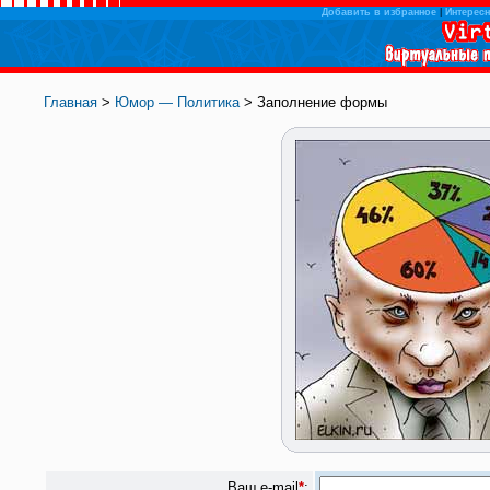
Добавить в избранное
|
Интересн
Главная
>
Юмор — Политика
> Заполнение формы
Ваш e-mail
*
: