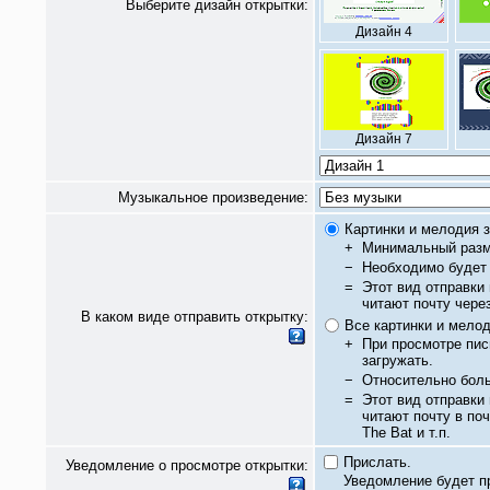
Выберите дизайн открытки:
Дизайн 4
Дизайн 7
Музыкальное произведение:
Картинки и мелодия з
+
Минимальный разм
−
Необходимо будет 
=
Этот вид отправки
читают почту чере
В каком виде отправить открытку:
Все картинки и мело
+
При просмотре пис
загружать.
−
Относительно бол
=
Этот вид отправки
читают почту в по
The Bat и т.п.
Прислать.
Уведомление о просмотре открытки:
Уведомление будет п