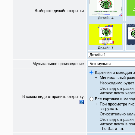
Выберите дизайн открытки:
Дизайн 4
Дизайн 7
Музыкальное произведение:
Картинки и мелодия з
+
Минимальный разм
−
Необходимо будет 
=
Этот вид отправки
читают почту чере
В каком виде отправить открытку:
Все картинки и мело
+
При просмотре пис
загружать.
−
Относительно бол
=
Этот вид отправки
читают почту в по
The Bat и т.п.