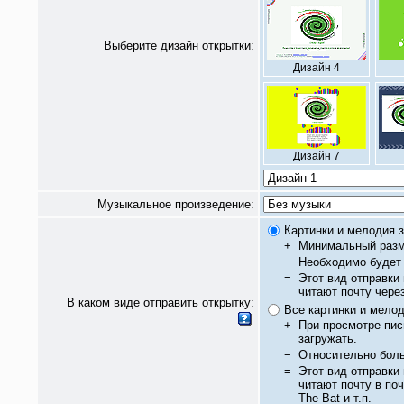
Выберите дизайн открытки:
Дизайн 4
Дизайн 7
Музыкальное произведение:
Картинки и мелодия з
+
Минимальный разм
−
Необходимо будет 
=
Этот вид отправки
читают почту чере
В каком виде отправить открытку:
Все картинки и мело
+
При просмотре пис
загружать.
−
Относительно бол
=
Этот вид отправки
читают почту в по
The Bat и т.п.