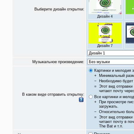
Выберите дизайн открытки:
Дизайн 4
Дизайн 7
Музыкальное произведение:
Картинки и мелодия з
+
Минимальный разм
−
Необходимо будет 
=
Этот вид отправки
читают почту чере
В каком виде отправить открытку:
Все картинки и мело
+
При просмотре пис
загружать.
−
Относительно бол
=
Этот вид отправки
читают почту в по
The Bat и т.п.