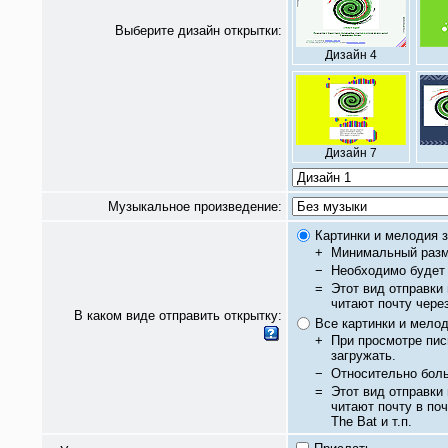
Выберите дизайн открытки:
Дизайн 4
Дизайн 7
Музыкальное произведение:
Картинки и мелодия з
+
Минимальный разм
−
Необходимо будет 
=
Этот вид отправки
читают почту чере
В каком виде отправить открытку:
Все картинки и мело
+
При просмотре пис
загружать.
−
Относительно бол
=
Этот вид отправки
читают почту в по
The Bat и т.п.