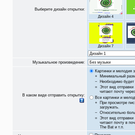
Выберите дизайн открытки:
Дизайн 4
Дизайн 7
Музыкальное произведение:
Картинки и мелодия з
+
Минимальный разм
−
Необходимо будет 
=
Этот вид отправки
читают почту чере
В каком виде отправить открытку:
Все картинки и мело
+
При просмотре пис
загружать.
−
Относительно бол
=
Этот вид отправки
читают почту в по
The Bat и т.п.