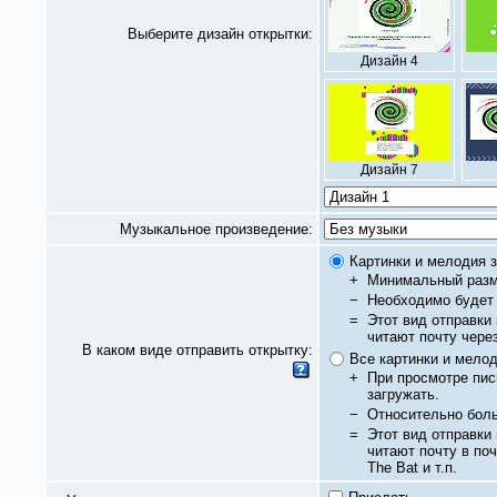
Выберите дизайн открытки:
Дизайн 4
Дизайн 7
Музыкальное произведение:
Картинки и мелодия з
+
Минимальный разм
−
Необходимо будет 
=
Этот вид отправки
читают почту чере
В каком виде отправить открытку:
Все картинки и мело
+
При просмотре пис
загружать.
−
Относительно бол
=
Этот вид отправки
читают почту в по
The Bat и т.п.