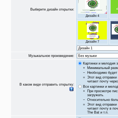
Выберите дизайн открытки:
Дизайн 4
Дизайн 7
Музыкальное произведение:
Картинки и мелодия з
+
Минимальный разм
−
Необходимо будет 
=
Этот вид отправки
читают почту чере
В каком виде отправить открытку:
Все картинки и мело
+
При просмотре пис
загружать.
−
Относительно бол
=
Этот вид отправки
читают почту в по
The Bat и т.п.