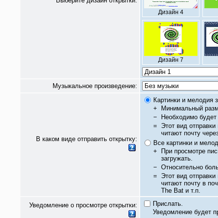
Выберите дизайн открытки:
Дизайн 4
Дизайн 7
Музыкальное произведение:
Картинки и мелодия з
+
Минимальный разм
−
Необходимо будет 
=
Этот вид отправки
читают почту чере
В каком виде отправить открытку:
Все картинки и мело
+
При просмотре пис
загружать.
−
Относительно бол
=
Этот вид отправки
читают почту в по
The Bat и т.п.
Прислать.
Уведомление о просмотре открытки:
Уведомление будет п