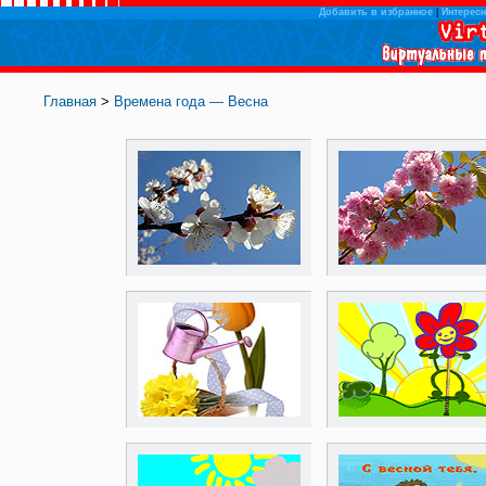
Добавить в избранное
|
Интересн
Главная
>
Времена года — Весна